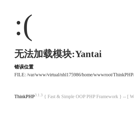
:(
无法加载模块:Yantai
错误位置
FILE: /var/www/virtual/nhl175986/home/wwwroot/ThinkPH
3.1.3
ThinkPHP
{ Fast & Simple OOP PHP Framework } -- 