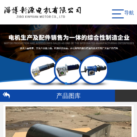
导航
产品图库