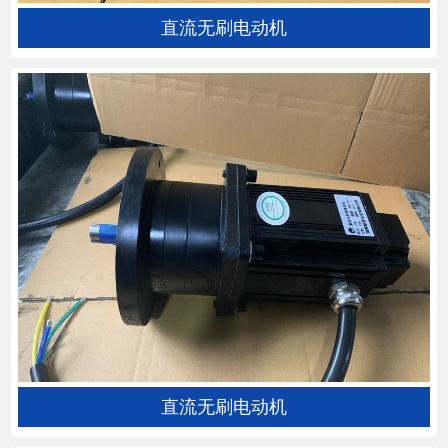
直流无刷电动机
直流无刷电动机