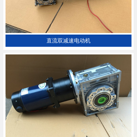
直流双减速电动机