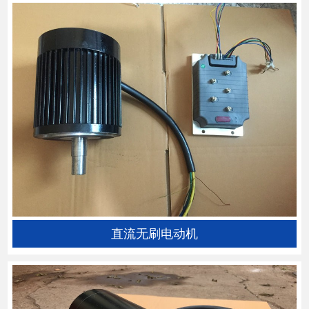
直流无刷电动机