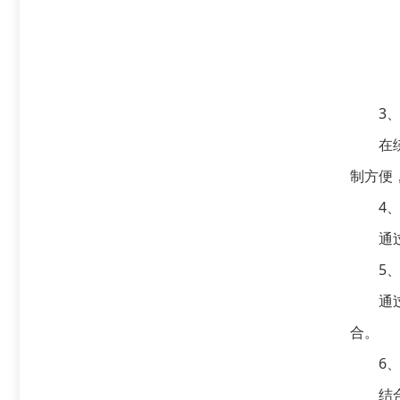
3、绕
在绕线
制方便
4、
通过改
5、转
通过控
合。
6、
结合笼