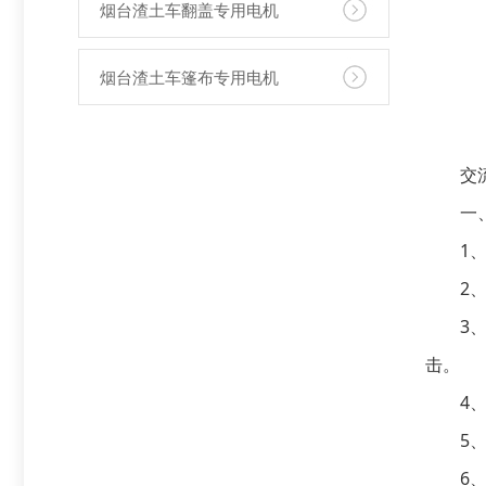
烟台渣土车翻盖专用电机
烟台渣土车篷布专用电机
交流
一、
1、辅
2、提
3、减
击。
4、增
5、保
6、改