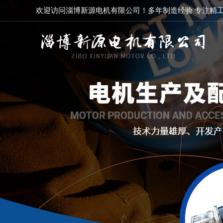
欢迎访问淄博新源电机有限公司！多年制造经验 专注精