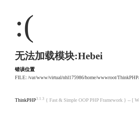
:(
无法加载模块:Hebei
错误位置
FILE: /var/www/virtual/nhl175986/home/wwwroot/ThinkPH
3.1.3
ThinkPHP
{ Fast & Simple OOP PHP Framework } -- 