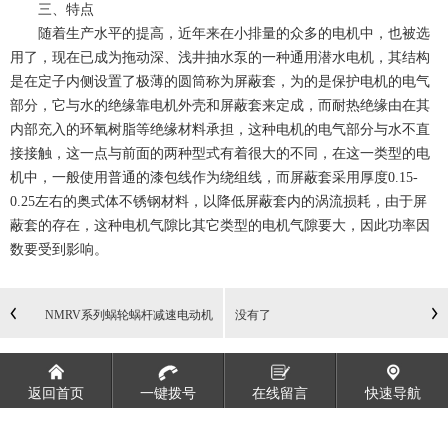
三、特点
随着生产水平的提高，近年来在小排量的众多的电机中，也被选
用了，现在已成为拖动深、浅井抽水泵的一种通用潜水电机，其结构
是在定子内侧设置了极薄的圆筒称为屏蔽套，为的是保护电机的电气
部分，它与水的绝缘靠电机外壳和屏蔽套来定成，而耐热绝缘由在其
内部充入的环氧树脂等绝缘材料承担，这种电机的电气部分与水不直
接接触，这一点与前面的两种型式有着很大的不同，在这一类型的电
机中，一般使用普通的漆包线作为绕组线，而屏蔽套采用厚度0.15-
0.25左右的奥式体不锈钢材料，以降低屏蔽套内的涡流损耗，由于屏
蔽套的存在，这种电机气隙比其它类型的电机气隙要大，因此功率因
数要受到影响。
NMRV系列蜗轮蜗杆减速电动机
没有了
返回首页
一键拨号
在线留言
快速导航