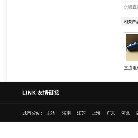
永磁直
相关产
直流电
LINK 友情链接
城市分站:
主站
济南
江苏
上海
广东
河北